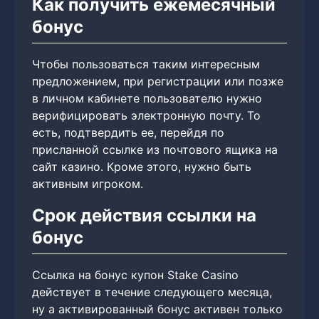
Как получить ежемесячный
бонус
Чтобы пользоваться таким интересным
предложением, при регистрации или позже
в личном кабинете пользователю нужно
верифицировать электронную почту. То
есть, подтвердить ее, перейдя по
присланной ссылке из почтового ящика на
сайт казино. Кроме этого, нужно быть
активным игроком.
Срок действия ссылки на
бонус
Ссылка на бонус купон Stake Casino
действует в течение следующего месяца,
ну а активированный бонус активен только