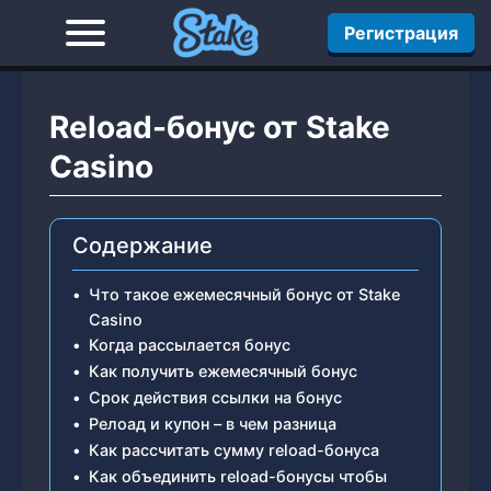
Регистрация
Reload-бонус от Stake
Casino
Содержание
Что такое ежемесячный бонус от Stake
Casino
Когда рассылается бонус
Как получить ежемесячный бонус
Срок действия ссылки на бонус
Релоад и купон – в чем разница
Как рассчитать сумму reload-бонуса
Как объединить reload-бонусы чтобы