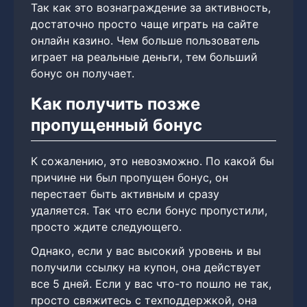
Так как это вознаграждение за активность,
достаточно просто чаще играть на сайте
онлайн казино. Чем больше пользователь
играет на реальные деньги, тем больший
бонус он получает.
Как получить позже
пропущенный бонус
К сожалению, это невозможно. По какой бы
причине ни был пропущен бонус, он
перестает быть активным и сразу
удаляется. Так что если бонус пропустили,
просто ждите следующего.
Однако, если у вас высокий уровень и вы
получили ссылку на купон, она действует
все 5 дней. Если у вас что-то пошло не так,
просто свяжитесь с техподдержкой, она